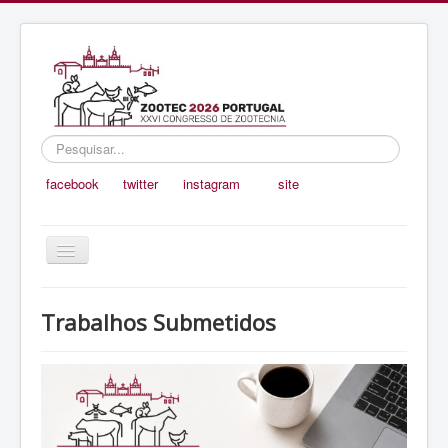
Pesquisar...
facebook
twitter
instagram
site
Ativar/Desativar
navegação
Inicio
Trabalhos Submetidos
Organização
Programa e Oradores
Submissão de Trabalhos
Prémios