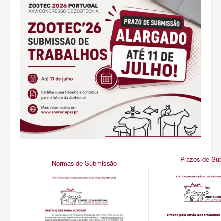
Inscrições
Localização
Patrocínios
Alojamento
Contactos
Edições Anteriores
Prazos de S
Normas de Submissão