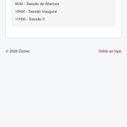
10h00 - Sessão Inaugural
11H30 - Sessão II
13h00 - Almoço
14h30 - Sessão III
16h00 - Intervalo para café e Sessão de Posters
16h30 - Sessão IV
© 2026 Zootec
Voltar ao topo
18h00 - Sessão de Posters
18h30 – Assembleia Geral da APEZ (limitado a Associados)
20h00 - Final do dia