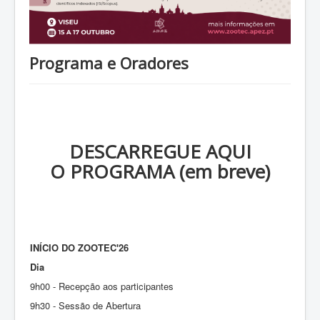
Inscrições
Localização
Programa e Oradores
Patrocínios
Alojamento
Contactos
Edições Anteriores
DESCARREGUE AQUI
O PROGRAMA (em breve)
INÍCIO DO ZOOTEC'26
D
ia
9h00 - Recepção aos participantes
9h30 - Sessão de Abertura