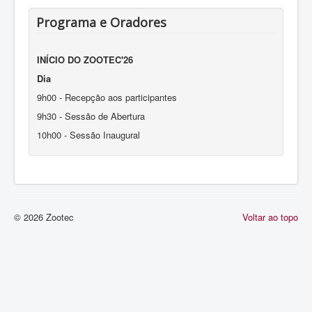
Programa e Oradores
INÍCIO DO ZOOTEC'26
D
ia
9h00 - Recepção aos participantes
9h30 - Sessão de Abertura
10h00 - Sessão Inaugural
11H30 - Sessão II
13h00 - Almoço
14h30 - Sessão III
16h00 - Intervalo para café e Sessão de Posters
© 2026 Zootec
16h30 - Sessão IV
Voltar ao topo
18h00 - Sessão de Posters
18h30 – Assembleia Geral da APEZ (limitado a Associados)
20h00 - Final do dia