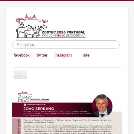
Pesquisar...
facebook
twitter
instagram
site
Ativar/Desativar
navegação
Inicio
Organização
Programa e Oradores
Submissão de Trabalhos
Prémios